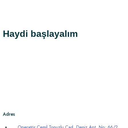
Haydi
başlayalım
Adres
Operatör Cemil Topuzlu Cad. Deniz Apt. No: 66/2